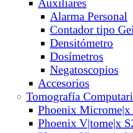
Auxiliares
Alarma Personal
Contador tipo Ge
Densitómetro
Dosímetros
Negatoscopios
Accesorios
Tomografía Computari
Phoenix Microme|x
Phoenix V|tome|x S