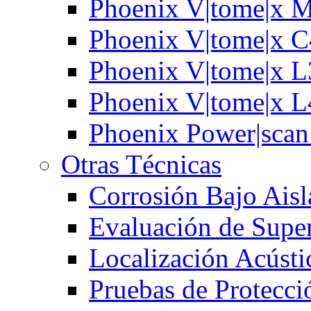
Phoenix V|tome|x 
Phoenix V|tome|x 
Phoenix V|tome|x 
Phoenix V|tome|x 
Phoenix Power|sca
Otras Técnicas
Corrosión Bajo Ais
Evaluación de Super
Localización Acústi
Pruebas de Protecci