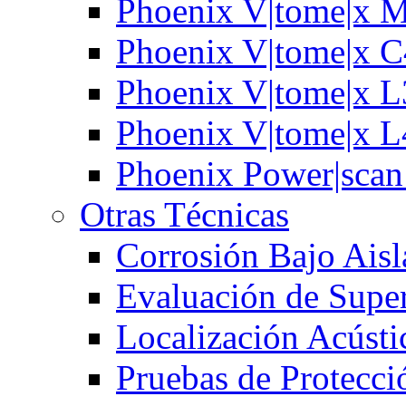
Phoenix V|tome|x 
Phoenix V|tome|x 
Phoenix V|tome|x 
Phoenix V|tome|x 
Phoenix Power|sca
Otras Técnicas
Corrosión Bajo Ais
Evaluación de Super
Localización Acústi
Pruebas de Protecci