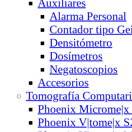
Auxiliares
Alarma Personal
Contador tipo Ge
Densitómetro
Dosímetros
Negatoscopios
Accesorios
Tomografía Computari
Phoenix Microme|x
Phoenix V|tome|x S