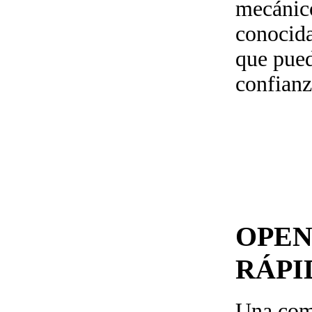
mecánico
conocida
que pued
confianz
OPEN
RÁP
Una comb