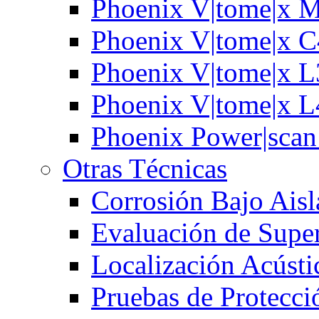
Phoenix V|tome|x 
Phoenix V|tome|x 
Phoenix V|tome|x 
Phoenix V|tome|x 
Phoenix Power|sca
Otras Técnicas
Corrosión Bajo Ais
Evaluación de Super
Localización Acústi
Pruebas de Protecci