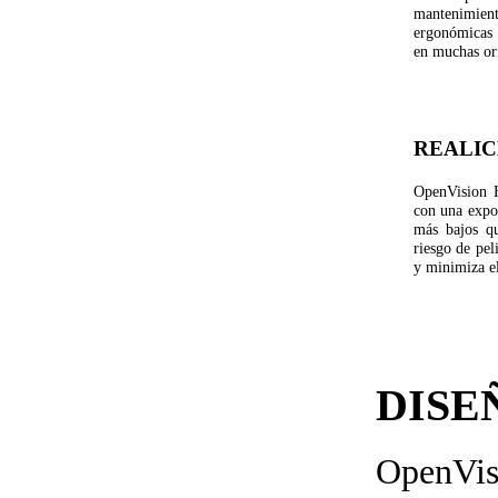
mantenimien
ergonómicas l
en muchas or
REALIC
OpenVision H
con una expo
más bajos qu
riesgo de pel
y minimiza e
DISE
OpenVis