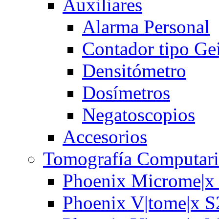
Auxiliares
Alarma Personal
Contador tipo Ge
Densitómetro
Dosímetros
Negatoscopios
Accesorios
Tomografía Computari
Phoenix Microme|x
Phoenix V|tome|x S