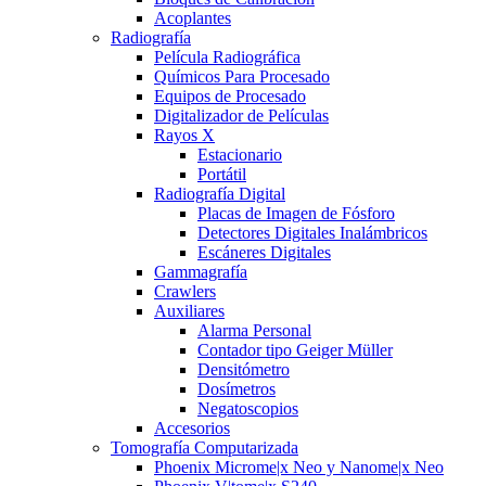
Acoplantes
Radiografía
Película Radiográfica
Químicos Para Procesado
Equipos de Procesado
Digitalizador de Películas
Rayos X
Estacionario
Portátil
Radiografía Digital
Placas de Imagen de Fósforo
Detectores Digitales Inalámbricos
Escáneres Digitales
Gammagrafía
Crawlers
Auxiliares
Alarma Personal
Contador tipo Geiger Müller
Densitómetro
Dosímetros
Negatoscopios
Accesorios
Tomografía Computarizada
Phoenix Microme|x Neo y Nanome|x Neo