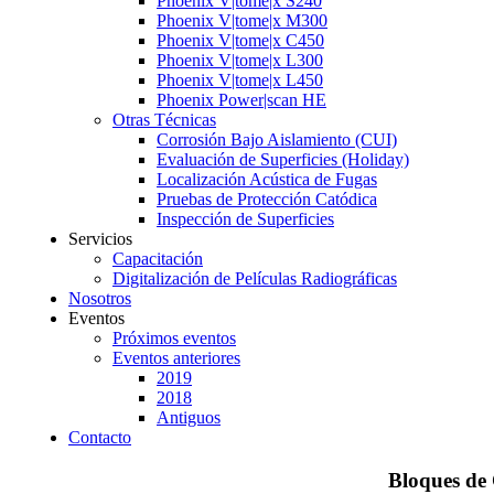
Phoenix V|tome|x S240
Phoenix V|tome|x M300
Phoenix V|tome|x C450
Phoenix V|tome|x L300
Phoenix V|tome|x L450
Phoenix Power|scan HE
Otras Técnicas
Corrosión Bajo Aislamiento (CUI)
Evaluación de Superficies (Holiday)
Localización Acústica de Fugas
Pruebas de Protección Catódica
Inspección de Superficies
Servicios
Capacitación
Digitalización de Películas Radiográficas
Nosotros
Eventos
Próximos eventos
Eventos anteriores
2019
2018
Antiguos
Contacto
Bloques de 