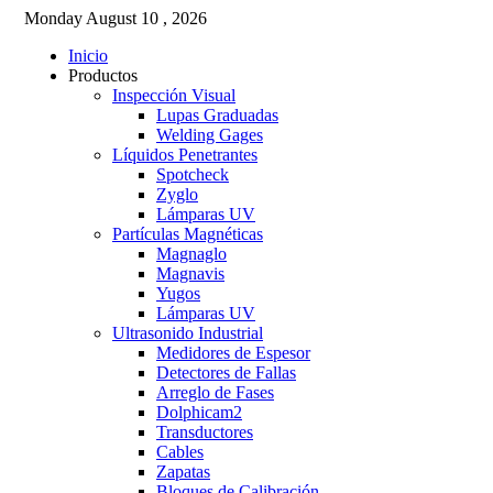
Monday
August
10 ,
2026
Inicio
Productos
Inspección Visual
Lupas Graduadas
Welding Gages
Líquidos Penetrantes
Spotcheck
Zyglo
Lámparas UV
Partículas Magnéticas
Magnaglo
Magnavis
Yugos
Lámparas UV
Ultrasonido Industrial
Medidores de Espesor
Detectores de Fallas
Arreglo de Fases
Dolphicam2
Transductores
Cables
Zapatas
Bloques de Calibración