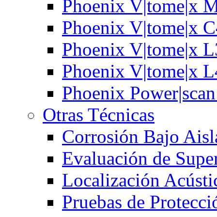
Phoenix V|tome|x 
Phoenix V|tome|x 
Phoenix V|tome|x 
Phoenix V|tome|x 
Phoenix Power|sca
Otras Técnicas
Corrosión Bajo Ais
Evaluación de Super
Localización Acústi
Pruebas de Protecci