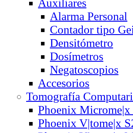
Auxiliares
Alarma Personal
Contador tipo Ge
Densitómetro
Dosímetros
Negatoscopios
Accesorios
Tomografía Computari
Phoenix Microme|x
Phoenix V|tome|x S